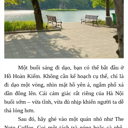
Một buổi sáng đi dạo, bạn có thể bắt đầu ở
Hồ Hoàn Kiếm. Không cần kế hoạch cụ thể, chỉ là
đi dạo một vòng, nhìn mặt hồ yên ả, ngắm phố xá
dần đông lên. Cái cảm giác rất riêng của Hà Nội
buổi sớm – vừa tĩnh, vừa đủ nhịp khiến người ta dễ
thả lỏng hơn.
Sau đó, hãy ghé vào một quán nhỏ như The
Note Coffee. Gọi một tách trà nóng hoặc cà phê,