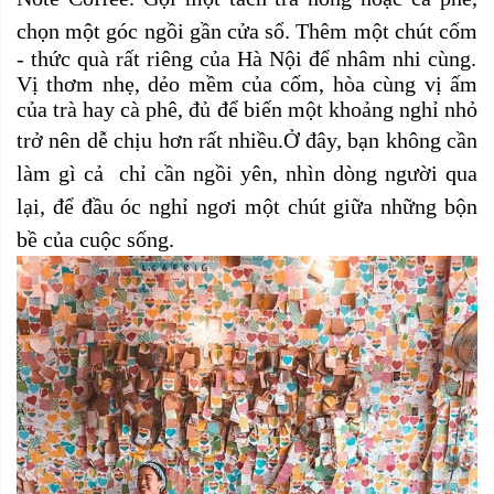
chọn một góc ngồi gần cửa sổ.
Thêm một chút
cốm
-
thứ
c
quà rất riêng của Hà Nội
để nhâm nhi cùng
.
Vị thơm nhẹ, dẻo mềm của cốm, hòa cùng vị ấm
của trà hay cà phê, đủ để biến một khoảng nghỉ nhỏ
trở nên dễ chịu hơn rất nhiều.
Ở đây, bạn không cần
làm gì cả
chỉ cần ngồi yên, nhìn dòng người qua
lại, để đầu óc nghỉ ngơi một chút giữa những bộn
bề của cuộc sống.